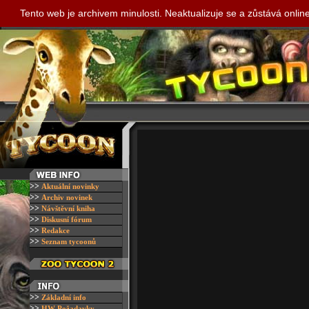
Tento web je archivem minulosti. Neaktualizuje se a zůstává onli
>>
A
ktuální novinky
>>
A
rchiv novinek
>>
N
ávštěvní kniha
>>
D
iskusní fórum
>>
R
edakce
>>
S
eznam tycoonů
>>
Z
ákladní info
>>
H
W Požadavky