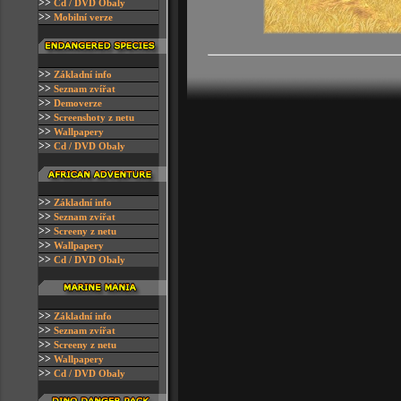
>>
C
d / DVD Obaly
>>
Mobilní verze
>>
Z
ákladní info
>>
Seznam zvířat
>>
D
emoverze
>>
S
creenshoty z netu
>>
W
allpapery
>>
C
d / DVD Obaly
>>
Z
ákladní info
>>
Seznam zvířat
>>
S
creeny z netu
>>
W
allpapery
>>
C
d / DVD Obaly
>>
Z
ákladní info
>>
Seznam zvířat
>>
S
creeny z netu
>>
W
allpapery
>>
C
d / DVD Obaly