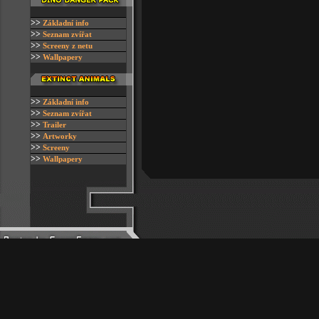
>>
Z
ákladní info
>>
Seznam zvířat
>>
S
creeny z netu
>>
W
allpapery
>>
Z
ákladní info
>>
Seznam zvířat
>>
Trailer
>>
Artworky
>>
Screeny
>>
Wallpapery