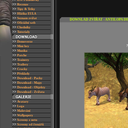
>>
R
ecenze
>>
T
ipy & Triky
>>
H
láška EULA
>>
S
eznam zvířat
DOWNLAD ZVÍŘAT - ANTILOPA 
>>
O
ficiální web
>>
Chodníky
>>
Tutorialy
>>
D
emoverze
N
>>
M
ini hry
>>
M
uzika
>>
P
atche
>>
Trainery
>>
T
railery
>>
Cracky
>>
Překlady
>>
Download - Packy
>>
D
ownload - Mapy
>>
D
ownload - Objekty
>>
Download - Zvířata
>>
A
vatary
>>
L
oga
>>
M
alování
>>
W
allpapery
>>
S
creeny z netu
>>
S
creeny od čtenářů