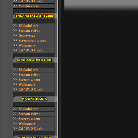
>>
C
d / DVD Obaly
>>
Mobilní verze
>>
Z
ákladní info
>>
Seznam zvířat
>>
D
emoverze
>>
S
creenshoty z netu
>>
W
allpapery
>>
C
d / DVD Obaly
>>
Z
ákladní info
>>
Seznam zvířat
>>
S
creeny z netu
>>
W
allpapery
>>
C
d / DVD Obaly
>>
Z
ákladní info
>>
Seznam zvířat
>>
S
creeny z netu
>>
W
allpapery
>>
C
d / DVD Obaly