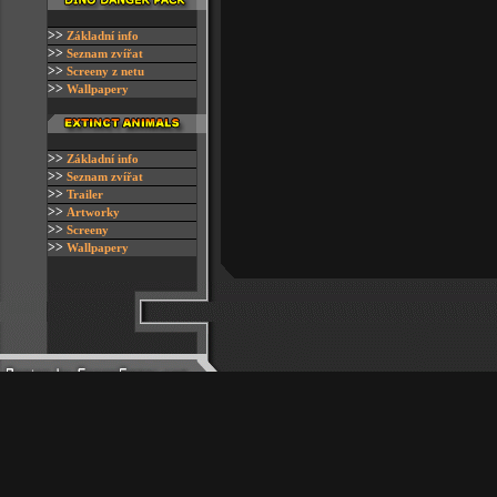
>>
Z
ákladní info
>>
Seznam zvířat
>>
S
creeny z netu
>>
W
allpapery
>>
Z
ákladní info
>>
Seznam zvířat
>>
Trailer
>>
Artworky
>>
Screeny
>>
Wallpapery