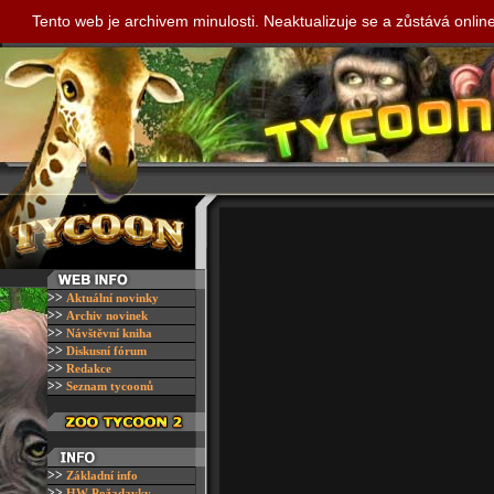
Tento web je archivem minulosti. Neaktualizuje se a zůstává onli
>>
A
ktuální novinky
>>
A
rchiv novinek
>>
N
ávštěvní kniha
>>
D
iskusní fórum
>>
R
edakce
>>
S
eznam tycoonů
>>
Z
ákladní info
>>
H
W Požadavky