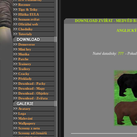
>>
R
ecenze
>>
T
ipy & Triky
>>
H
láška EULA
>>
S
eznam zvířat
DOWNLOAD ZVÍŘAT - MEDVĚD B
>>
O
ficiální web
>>
Chodníky
ANGLICKÝ N
>>
Tutorialy
>>
D
emoverze
>>
M
ini hry
Nutné datadisky:
???
- Pokud z
>>
M
uzika
>>
P
atche
>>
Trainery
>>
T
railery
>>
Cracky
>>
Překlady
>>
Download - Packy
>>
D
ownload - Mapy
>>
D
ownload - Objekty
>>
Download - Zvířata
>>
A
vatary
>>
L
oga
>>
M
alování
>>
W
allpapery
>>
S
creeny z netu
>>
S
creeny od čtenářů