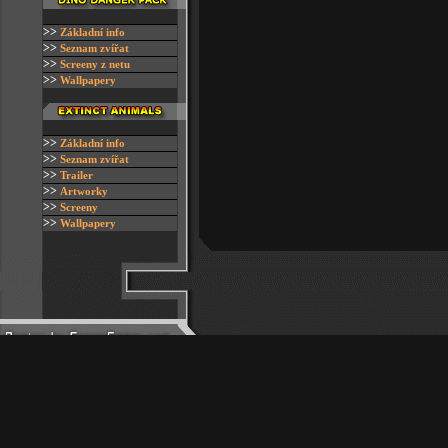
>>
Z
ákladní info
>>
Seznam zvířat
>>
S
creeny z netu
>>
W
allpapery
>>
Z
ákladní info
>>
Seznam zvířat
>>
Trailer
>>
Artworky
>>
Screeny
>>
Wallpapery