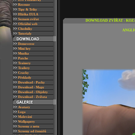
>>
R
ecenze
>>
T
ipy & Triky
>>
H
láška EULA
>>
S
eznam zvířat
DOWNLOAD ZVÍŘAT - KOZ
>>
O
ficiální web
>>
Chodníky
ANGLI
>>
Tutorialy
>>
D
emoverze
>>
M
ini hry
>>
M
uzika
>>
P
atche
>>
Trainery
>>
T
railery
>>
Cracky
>>
Překlady
>>
Download - Packy
>>
D
ownload - Mapy
>>
D
ownload - Objekty
>>
Download - Zvířata
>>
A
vatary
>>
L
oga
>>
M
alování
>>
W
allpapery
>>
S
creeny z netu
>>
S
creeny od čtenářů