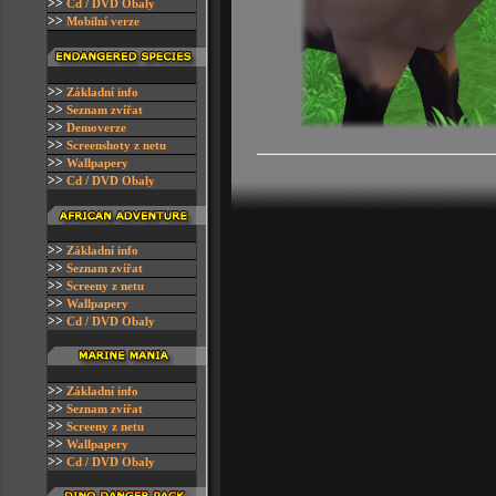
>>
C
d / DVD Obaly
>>
Mobilní verze
>>
Z
ákladní info
>>
Seznam zvířat
>>
D
emoverze
>>
S
creenshoty z netu
>>
W
allpapery
>>
C
d / DVD Obaly
>>
Z
ákladní info
>>
Seznam zvířat
>>
S
creeny z netu
>>
W
allpapery
>>
C
d / DVD Obaly
>>
Z
ákladní info
>>
Seznam zvířat
>>
S
creeny z netu
>>
W
allpapery
>>
C
d / DVD Obaly