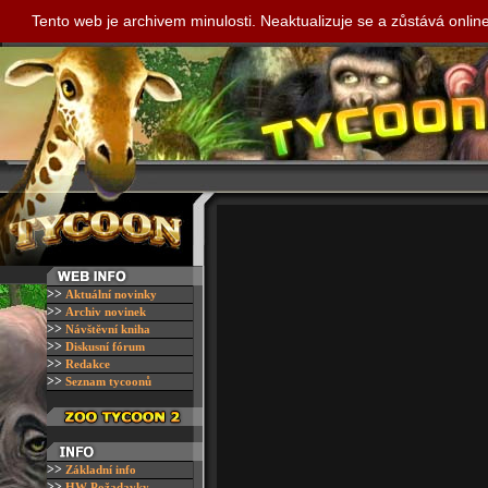
Tento web je archivem minulosti. Neaktualizuje se a zůstává onli
>>
A
ktuální novinky
>>
A
rchiv novinek
>>
N
ávštěvní kniha
>>
D
iskusní fórum
>>
R
edakce
>>
S
eznam tycoonů
>>
Z
ákladní info
>>
H
W Požadavky