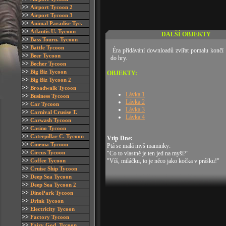
>>
Airport Tycoon 2
>>
Airport Tycoon 3
>>
Animal Paradise Tyc.
>>
Atlantis U. Tycoon
DALŠÍ OBJEKTY
>>
Bass Tourn. Tycoon
>>
Battle Tycoon
Éra přidávání downloadů zvířat pomalu končí a
>>
Beer Tycoon
do hry.
>>
Becher Tycoon
>>
Big Biz Tycoon
OBJEKTY:
>>
Big Biz Tycoon 2
>>
Broadwalk Tycoon
Lávka 1
>>
Business Tycoon
Lávka 2
>>
Car Tycoon
Lávka 3
>>
Carnival Crusise T.
Lávka 4
>>
Carwash Tycoon
>>
Casino Tycoon
>>
Caterpillar C. Tycoon
Vtip Dne:
>>
Cinema Tycoon
Ptá se malá myš maminky:
>>
Circus Tycoon
"Co to vlastně je ten jed na myši?"
>>
Coffee Tycoon
"Víš, miláčku, to je něco jako kočka v prášku!"
>>
Cruise Ship Tycoon
>>
Deep Sea Tycoon
>>
Deep Sea Tycoon 2
>>
DinoPark Tycoon
>>
Drink Tycoon
>>
Electricity Tycoon
>>
Factory Tycoon
>>
Fairy God. Tycoon