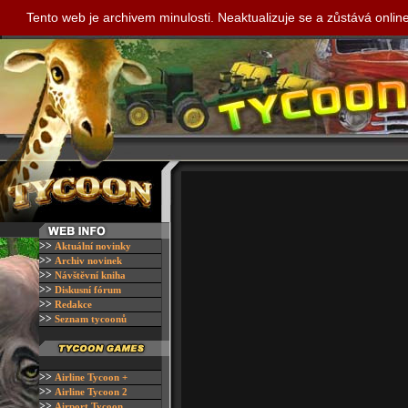
Tento web je archivem minulosti. Neaktualizuje se a zůstává onli
>>
A
ktuální novinky
>>
A
rchiv novinek
>>
N
ávštěvní kniha
>>
D
iskusní fórum
>>
R
edakce
>>
S
eznam tycoonů
>>
Airline Tycoon +
>>
Airline Tycoon 2
>>
Airport Tycoon