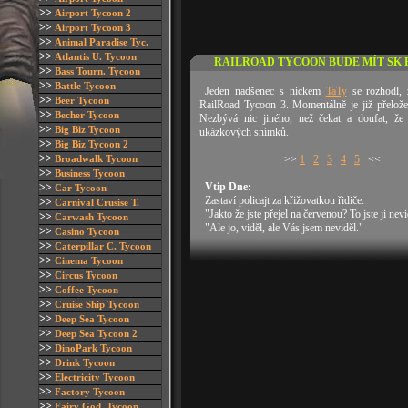
>>
Airport Tycoon 2
>>
Airport Tycoon 3
>>
Animal Paradise Tyc.
>>
Atlantis U. Tycoon
RAILROAD TYCOON BUDE MÍT SK
>>
Bass Tourn. Tycoon
>>
Battle Tycoon
Jeden nadšenec s nickem
TaTy
se rozhodl, 
>>
Beer Tycoon
RailRoad Tycoon 3. Momentálně je již přelož
>>
Becher Tycoon
Nezbývá nic jiného, než čekat a doufat, že
>>
Big Biz Tycoon
ukázkových snímků.
>>
Big Biz Tycoon 2
>>
Broadwalk Tycoon
>>
1
2
3
4
5
<<
>>
Business Tycoon
Vtip Dne:
>>
Car Tycoon
Zastaví policajt za křižovatkou řidiče:
>>
Carnival Crusise T.
"Jakto že jste přejel na červenou? To jste ji nev
>>
Carwash Tycoon
"Ale jo, viděl, ale Vás jsem neviděl."
>>
Casino Tycoon
>>
Caterpillar C. Tycoon
>>
Cinema Tycoon
>>
Circus Tycoon
>>
Coffee Tycoon
>>
Cruise Ship Tycoon
>>
Deep Sea Tycoon
>>
Deep Sea Tycoon 2
>>
DinoPark Tycoon
>>
Drink Tycoon
>>
Electricity Tycoon
>>
Factory Tycoon
>>
Fairy God. Tycoon