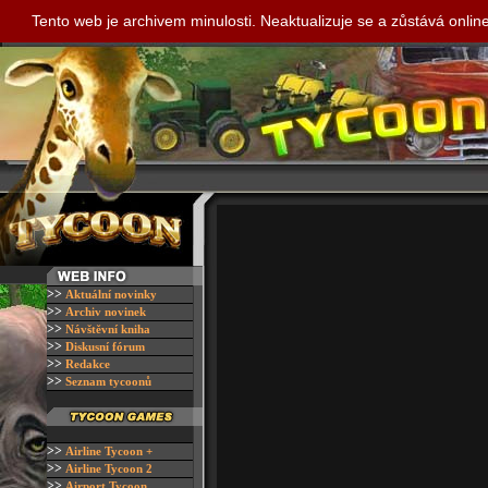
Tento web je archivem minulosti. Neaktualizuje se a zůstává onli
>>
A
ktuální novinky
>>
A
rchiv novinek
>>
N
ávštěvní kniha
>>
D
iskusní fórum
>>
R
edakce
>>
S
eznam tycoonů
>>
Airline Tycoon +
>>
Airline Tycoon 2
>>
Airport Tycoon